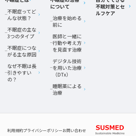
について
不眠対策とセ
不眠症ってど
ルフケア
んな状態？
治療を始める
前に
不眠症の主な
3つのタイプ
医師と一緒に
行動や考え方
不眠症につな
を見直す治療
がる主な原因
デジタル技術
なぜ不眠は長
を用いた治療
引きやすい
（DTx）
の？
睡眠薬による
治療
利用規約
プライバシーポリシー
お問い合わせ