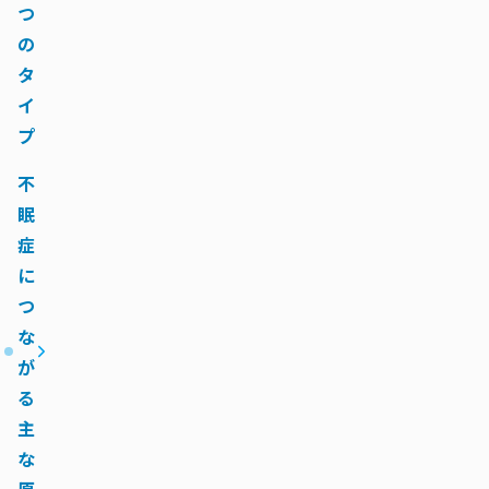
つ
の
タ
イ
プ
不
眠
症
に
つ
な
が
る
主
な