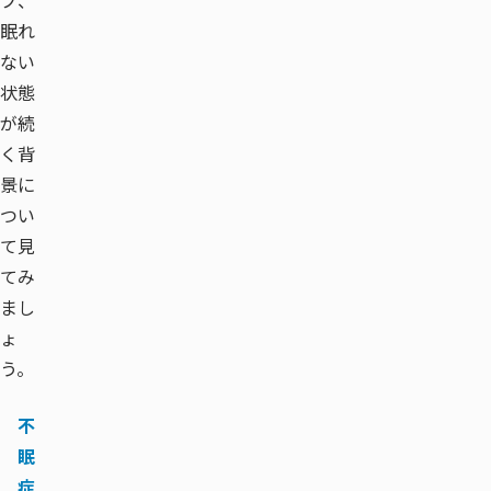
プ、
眠れ
ない
状態
が続
く背
景に
つい
て見
てみ
まし
ょ
う。
不
眠
症