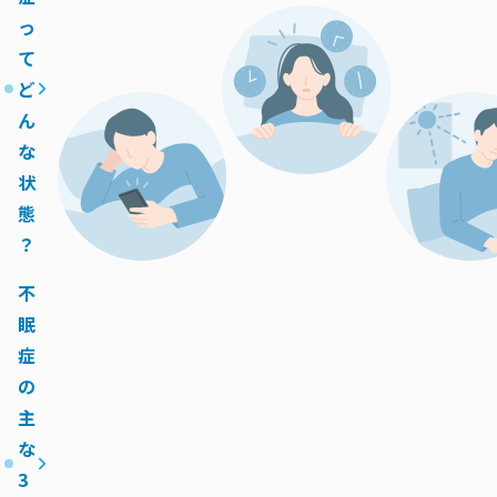
っ
て
ど
ん
な
状
態
？
不
眠
症
の
主
な
3