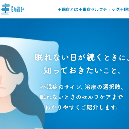
不眠症とは
不眠症セルフチェック
不眠
不眠症のサイン、治療の選択肢、眠れないと
眠れない日が続くときに、知