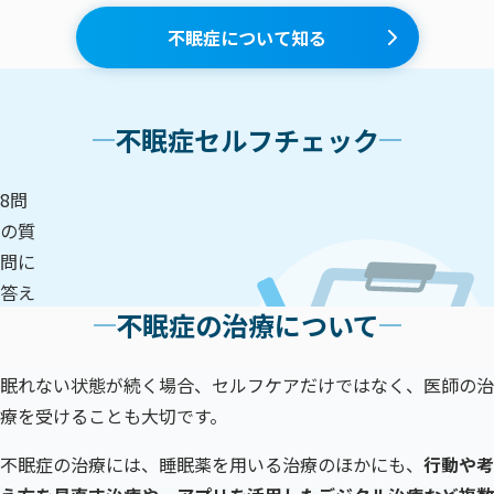
不眠症について知る
不眠症セルフチェック
8問
の質
問に
答え
不眠症の治療について
て、
あな
たの
眠れない状態が続く場合、セルフケアだけではなく、医師の治
睡眠の状態をチェックする
睡眠
療を受けることも大切です。
の状
不眠症の治療には、睡眠薬を用いる治療のほかにも、
行動や考
態を