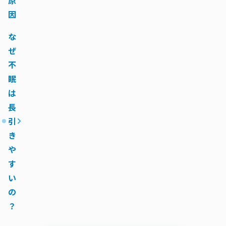
原
因
な
ぜ
不
眠
は
長
引
き
や
す
い
の
？